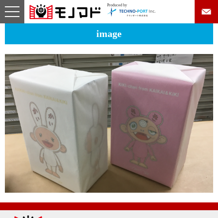
Produced by
toggle
navigation
コ
image
ン
テ
ン
ツ
へ
ス
キ
ッ
プ