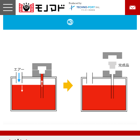
Produced by
toggle
navigation
コ
③
ン
テ
ン
ツ
へ
ス
キ
ッ
プ